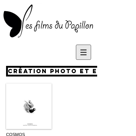
CRéation photo et expositio
COSMOS