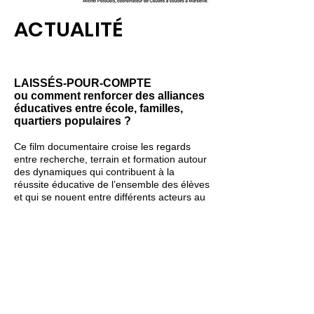
ACTUALITÉ
LAISSÉS-POUR-COMPTE
ou comment renforcer des alliances
éducatives entre école, familles,
quartiers populaires ?
Ce film documentaire croise les regards
entre recherche, terrain et formation autour
des dynamiques qui contribuent à la
réussite éducative de l’ensemble des élèves
et qui se nouent entre différents acteurs au
sein d’un territoire d’éducation prioritaire
dont le niveau de pauvreté est
particulièrement élevé.
Un film documentaire de
Christine Félix, enseignante-chercheuse
en Sciences de l’Education.
Agnès Maury, vidéaste et réalisatrice.